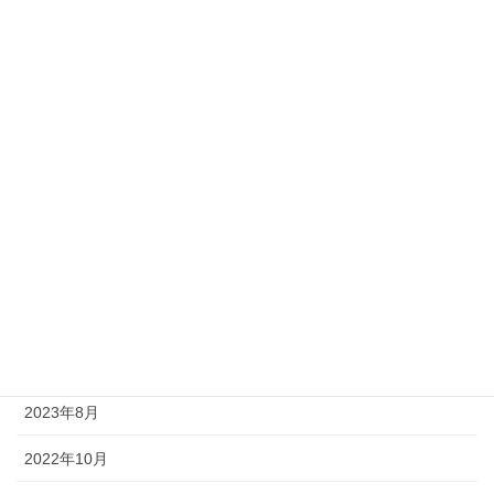
未分類
本・漫画・雑誌・映画
業界研究
気になるニュース
筆記
自己紹介
面接対策
アーカイブ
2023年8月
2022年10月