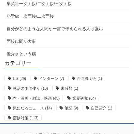
集英社一次面接/二次面接/三次面接
小学館一次面接/二次面接
自分がどのような人間か一言で伝えられる人は強い
面接は間が大事
優秀さという病
カテゴリー
ES
(26)
インターン
(7)
合同説明会
(1)
就活のネタ作り
(18)
未分類
(1)
本・漫画・雑誌・映画
(45)
業界研究
(64)
気になるニュース
(14)
筆記
(9)
自己紹介
(1)
面接対策
(113)