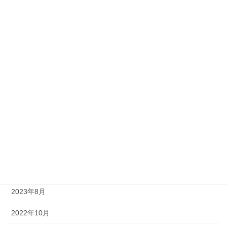
未分類
本・漫画・雑誌・映画
業界研究
気になるニュース
筆記
自己紹介
面接対策
アーカイブ
2023年8月
2022年10月