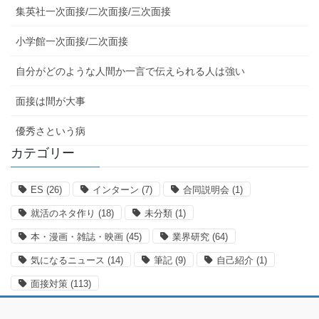
集英社一次面接/二次面接/三次面接
小学館一次面接/二次面接
自分がどのような人間か一言で伝えられる人は強い
面接は間が大事
優秀さという病
カテゴリー
ES
(26)
インターン
(7)
合同説明会
(1)
就活のネタ作り
(18)
未分類
(1)
本・漫画・雑誌・映画
(45)
業界研究
(64)
気になるニュース
(14)
筆記
(9)
自己紹介
(1)
面接対策
(113)