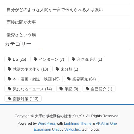
自分がどのような人間か一言で伝えられる人は強い
面接は間が大事
優秀さという病
カテゴリー
ES
(26)
インターン
(7)
合同説明会
(1)
就活のネタ作り
(18)
未分類
(1)
本・漫画・雑誌・映画
(45)
業界研究
(64)
気になるニュース
(14)
筆記
(9)
自己紹介
(1)
面接対策
(113)
Copyright © 大手出版社勤務の就活ブログ！ All Rights Reserved.
Powered by
WordPress
with
Lightning Theme
&
VK All in One
Expansion Unit
by
Vektor,Inc.
technology.